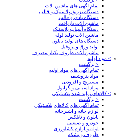
تمام اگهی های ماشین الات
دستگاه تزریق پلاستیک و قالب
دستگاه بادی و قالب
ماشین الات بازیافت
دستگاه آسیاب پلاستیک
ماشین الات تولید لوله
دستگاه های تولید نایلون
تولید ورق و پروفیل
ماشین الات ظروف یکبار مصرف
>
مواد اولیه
< برگشت
تمام اگهی های مواد اولیه
مواد پتروشیمی
مستربچ و افزودنی
مواد اسیابی و گرانول
>
کالاهای تولید شده پلاستیکی
< برگشت
تمام اگهی های کالاهای پلاستیکی
لوازم خانه و اشپزخانه
نایلون و نایلکس
خودرو و صنعتی
لوله و لوازم کشاورزی
ظروف و بشکه