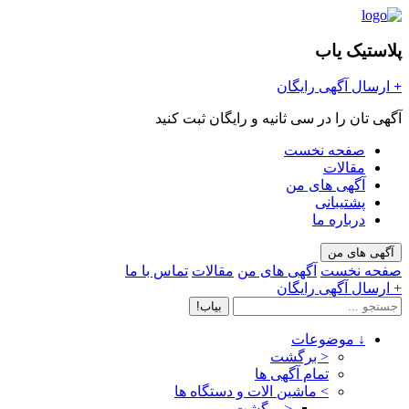
پلاستیک یاب
+
ارسال آگهی رایگان
آگهی تان را در سی ثانیه و رایگان ثبت کنید
صفحه نخست
مقالات
آگهی های من
پشتیبانی
درباره ما
آگهی های من
صفحه نخست
آگهی های من
مقالات
تماس با ما
+ ارسال آگهی رایگان
بیاب!
↓
موضوعات
< برگشت
تمام آگهی ها
>
ماشین الات و دستگاه ها
< برگشت