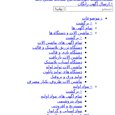
+ ارسال آگهی رایگان
بیاب!
↓
موضوعات
< برگشت
تمام آگهی ها
>
ماشین الات و دستگاه ها
< برگشت
تمام اگهی های ماشین الات
دستگاه تزریق پلاستیک و قالب
دستگاه بادی و قالب
ماشین الات بازیافت
دستگاه آسیاب پلاستیک
ماشین الات تولید لوله
دستگاه های تولید نایلون
تولید ورق و پروفیل
ماشین الات ظروف یکبار مصرف
>
مواد اولیه
< برگشت
تمام اگهی های مواد اولیه
مواد پتروشیمی
مستربچ و افزودنی
مواد اسیابی و گرانول