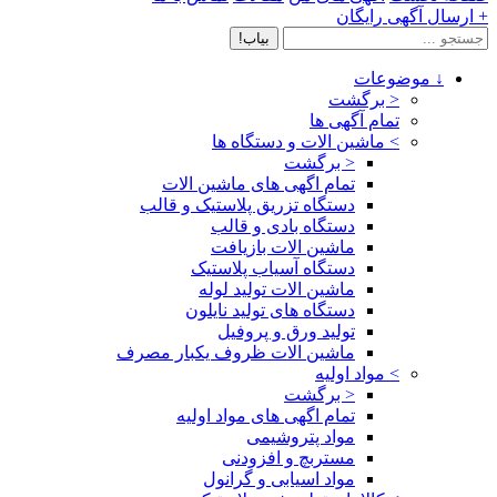
+ ارسال آگهی رایگان
بیاب!
↓
موضوعات
< برگشت
تمام آگهی ها
>
ماشین الات و دستگاه ها
< برگشت
تمام اگهی های ماشین الات
دستگاه تزریق پلاستیک و قالب
دستگاه بادی و قالب
ماشین الات بازیافت
دستگاه آسیاب پلاستیک
ماشین الات تولید لوله
دستگاه های تولید نایلون
تولید ورق و پروفیل
ماشین الات ظروف یکبار مصرف
>
مواد اولیه
< برگشت
تمام اگهی های مواد اولیه
مواد پتروشیمی
مستربچ و افزودنی
مواد اسیابی و گرانول