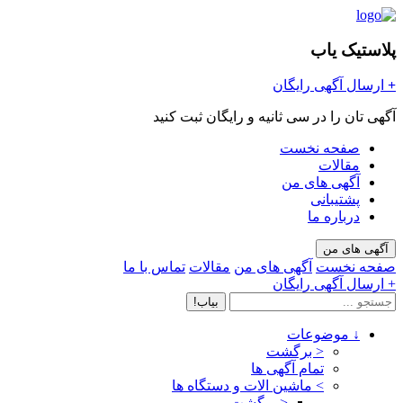
پلاستیک یاب
+
ارسال آگهی رایگان
آگهی تان را در سی ثانیه و رایگان ثبت کنید
صفحه نخست
مقالات
آگهی های من
پشتیبانی
درباره ما
آگهی های من
صفحه نخست
آگهی های من
مقالات
تماس با ما
+ ارسال آگهی رایگان
بیاب!
↓
موضوعات
< برگشت
تمام آگهی ها
>
ماشین الات و دستگاه ها
< برگشت