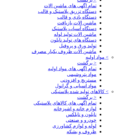
تمام اگهی های ماشین الات
دستگاه تزریق پلاستیک و قالب
دستگاه بادی و قالب
ماشین الات بازیافت
دستگاه آسیاب پلاستیک
ماشین الات تولید لوله
دستگاه های تولید نایلون
تولید ورق و پروفیل
ماشین الات ظروف یکبار مصرف
>
مواد اولیه
< برگشت
تمام اگهی های مواد اولیه
مواد پتروشیمی
مستربچ و افزودنی
مواد اسیابی و گرانول
>
کالاهای تولید شده پلاستیکی
< برگشت
تمام اگهی های کالاهای پلاستیکی
لوازم خانه و اشپزخانه
نایلون و نایلکس
خودرو و صنعتی
لوله و لوازم کشاورزی
ظروف و بشکه