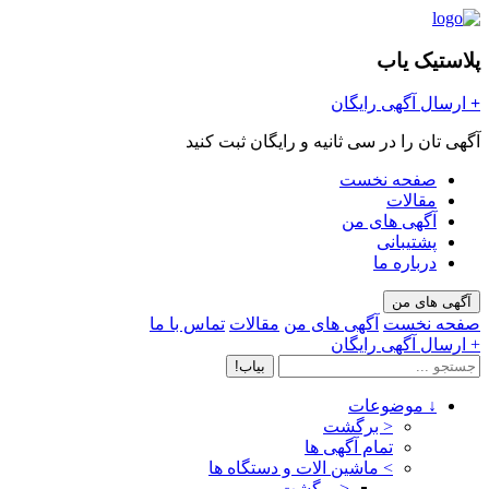
پلاستیک یاب
+
ارسال آگهی رایگان
آگهی تان را در سی ثانیه و رایگان ثبت کنید
صفحه نخست
مقالات
آگهی های من
پشتیبانی
درباره ما
آگهی های من
صفحه نخست
آگهی های من
مقالات
تماس با ما
+ ارسال آگهی رایگان
بیاب!
↓
موضوعات
< برگشت
تمام آگهی ها
>
ماشین الات و دستگاه ها
< برگشت