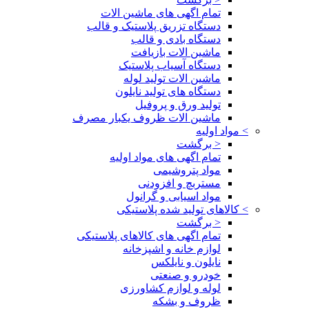
تمام اگهی های ماشین الات
دستگاه تزریق پلاستیک و قالب
دستگاه بادی و قالب
ماشین الات بازیافت
دستگاه آسیاب پلاستیک
ماشین الات تولید لوله
دستگاه های تولید نایلون
تولید ورق و پروفیل
ماشین الات ظروف یکبار مصرف
>
مواد اولیه
< برگشت
تمام اگهی های مواد اولیه
مواد پتروشیمی
مستربچ و افزودنی
مواد اسیابی و گرانول
>
کالاهای تولید شده پلاستیکی
< برگشت
تمام اگهی های کالاهای پلاستیکی
لوازم خانه و اشپزخانه
نایلون و نایلکس
خودرو و صنعتی
لوله و لوازم کشاورزی
ظروف و بشکه