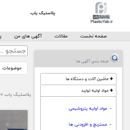
پلاستیک یاب
صفحه نخست
مقالات
آگهی های من
پ
طبقه بندی آگهی ها
موضوعات
✚
ماشین آلات و دستگاه ها
✚
مواد اولیه تولید
پلاستیک یاب
»
مواد اولیه پتروشیمی
−
مستربچ و افزودنی ها
−