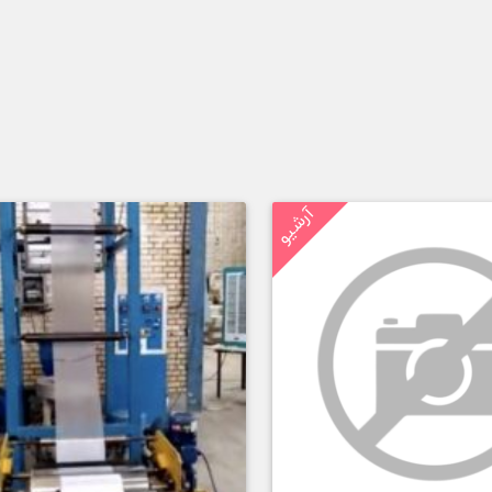
آرشیو