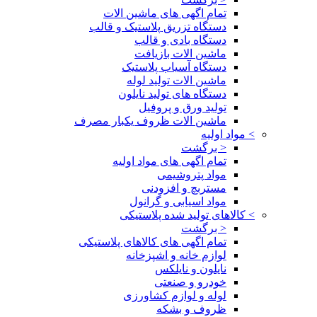
تمام اگهی های ماشین الات
دستگاه تزریق پلاستیک و قالب
دستگاه بادی و قالب
ماشین الات بازیافت
دستگاه آسیاب پلاستیک
ماشین الات تولید لوله
دستگاه های تولید نایلون
تولید ورق و پروفیل
ماشین الات ظروف یکبار مصرف
>
مواد اولیه
< برگشت
تمام اگهی های مواد اولیه
مواد پتروشیمی
مستربچ و افزودنی
مواد اسیابی و گرانول
>
کالاهای تولید شده پلاستیکی
< برگشت
تمام اگهی های کالاهای پلاستیکی
لوازم خانه و اشپزخانه
نایلون و نایلکس
خودرو و صنعتی
لوله و لوازم کشاورزی
ظروف و بشکه