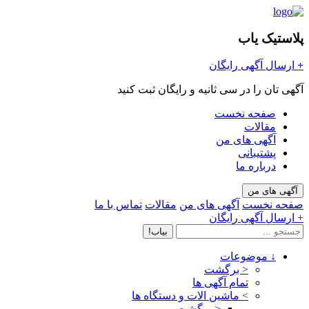
پلاستیک یاب
+
ارسال آگهی رایگان
آگهی تان را در سی ثانیه و رایگان ثبت کنید
صفحه نخست
مقالات
آگهی های من
پشتیبانی
درباره ما
آگهی های من
صفحه نخست
آگهی های من
مقالات
تماس با ما
+ ارسال آگهی رایگان
بیاب!
↓
موضوعات
< برگشت
تمام آگهی ها
>
ماشین الات و دستگاه ها
< برگشت