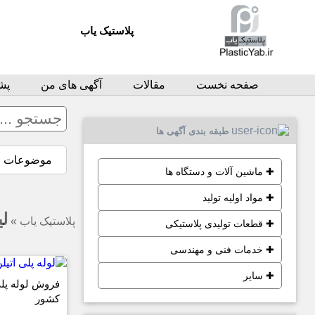
پلاستیک یاب
صفحه نخست
مقالات
آگهی های من
پشت
طبقه بندی آگهی ها
موضوعات
✚
ماشین آلات و دستگاه ها
✚
مواد اولیه تولید
لی
پلاستیک یاب
»
✚
قطعات تولیدی پلاستیکی
✚
خدمات فنی و مهندسی
✚
سایر
فروش لوله پلی
کشور