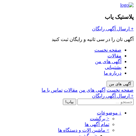
پلاستیک یاب
+
ارسال آگهی رایگان
آگهی تان را در سی ثانیه و رایگان ثبت کنید
صفحه نخست
مقالات
آگهی های من
پشتیبانی
درباره ما
آگهی های من
صفحه نخست
آگهی های من
مقالات
تماس با ما
+ ارسال آگهی رایگان
بیاب!
↓
موضوعات
< برگشت
تمام آگهی ها
>
ماشین الات و دستگاه ها
< برگشت