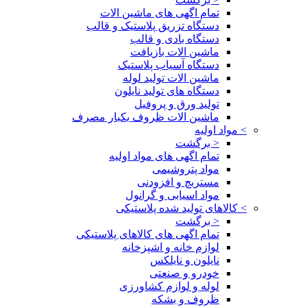
تمام اگهی های ماشین الات
دستگاه تزریق پلاستیک و قالب
دستگاه بادی و قالب
ماشین الات بازیافت
دستگاه آسیاب پلاستیک
ماشین الات تولید لوله
دستگاه های تولید نایلون
تولید ورق و پروفیل
ماشین الات ظروف یکبار مصرف
>
مواد اولیه
< برگشت
تمام اگهی های مواد اولیه
مواد پتروشیمی
مستربچ و افزودنی
مواد اسیابی و گرانول
>
کالاهای تولید شده پلاستیکی
< برگشت
تمام اگهی های کالاهای پلاستیکی
لوازم خانه و اشپزخانه
نایلون و نایلکس
خودرو و صنعتی
لوله و لوازم کشاورزی
ظروف و بشکه