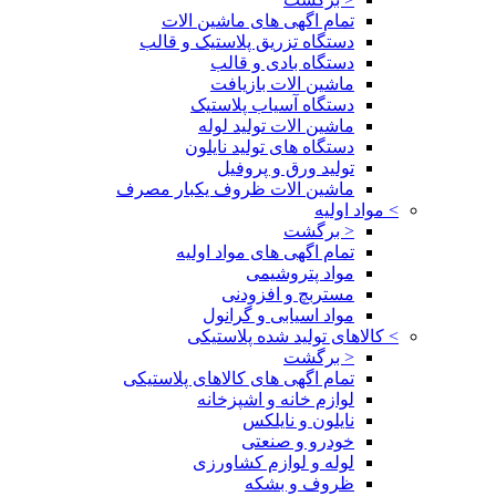
تمام اگهی های ماشین الات
دستگاه تزریق پلاستیک و قالب
دستگاه بادی و قالب
ماشین الات بازیافت
دستگاه آسیاب پلاستیک
ماشین الات تولید لوله
دستگاه های تولید نایلون
تولید ورق و پروفیل
ماشین الات ظروف یکبار مصرف
>
مواد اولیه
< برگشت
تمام اگهی های مواد اولیه
مواد پتروشیمی
مستربچ و افزودنی
مواد اسیابی و گرانول
>
کالاهای تولید شده پلاستیکی
< برگشت
تمام اگهی های کالاهای پلاستیکی
لوازم خانه و اشپزخانه
نایلون و نایلکس
خودرو و صنعتی
لوله و لوازم کشاورزی
ظروف و بشکه