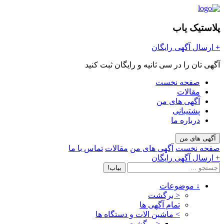
پلاستیک یاب
+
ارسال آگهی رایگان
آگهی تان را در سی ثانیه و رایگان ثبت کنید
صفحه نخست
مقالات
آگهی های من
پشتیبانی
درباره ما
آگهی های من
صفحه نخست
آگهی های من
مقالات
تماس با ما
+ ارسال آگهی رایگان
بیاب!
↓
موضوعات
< برگشت
تمام آگهی ها
>
ماشین الات و دستگاه ها
< برگشت