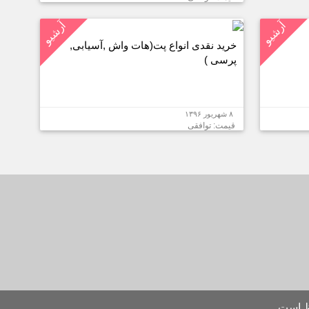
آرشیو
آرشیو
خرید نقدی انواع پت(هات واش ,آسیابی,
پرسی )
۸ شهریور ۱۳۹۶
قیمت: توافقی