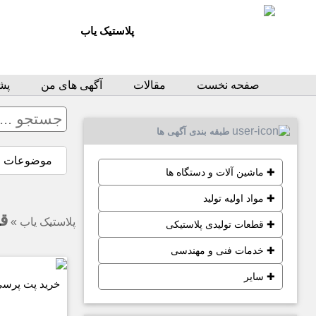
پلاستیک یاب
صفحه نخست
مقالات
آگهی های من
پشت
طبقه بندی آگهی ها
موضوعات
✚
ماشین آلات و دستگاه ها
✚
مواد اولیه تولید
ق
پلاستیک یاب
»
✚
قطعات تولیدی پلاستیکی
✚
خدمات فنی و مهندسی
✚
سایر
خرید پت پرسی 