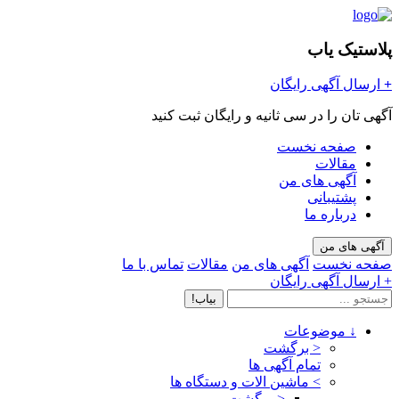
پلاستیک یاب
+
ارسال آگهی رایگان
آگهی تان را در سی ثانیه و رایگان ثبت کنید
صفحه نخست
مقالات
آگهی های من
پشتیبانی
درباره ما
آگهی های من
صفحه نخست
آگهی های من
مقالات
تماس با ما
+ ارسال آگهی رایگان
بیاب!
↓
موضوعات
< برگشت
تمام آگهی ها
>
ماشین الات و دستگاه ها
< برگشت