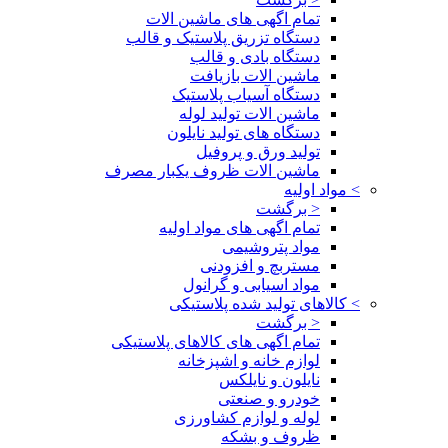
تمام اگهی های ماشین الات
دستگاه تزریق پلاستیک و قالب
دستگاه بادی و قالب
ماشین الات بازیافت
دستگاه آسیاب پلاستیک
ماشین الات تولید لوله
دستگاه های تولید نایلون
تولید ورق و پروفیل
ماشین الات ظروف یکبار مصرف
>
مواد اولیه
< برگشت
تمام اگهی های مواد اولیه
مواد پتروشیمی
مستربچ و افزودنی
مواد اسیابی و گرانول
>
کالاهای تولید شده پلاستیکی
< برگشت
تمام اگهی های کالاهای پلاستیکی
لوازم خانه و اشپزخانه
نایلون و نایلکس
خودرو و صنعتی
لوله و لوازم کشاورزی
ظروف و بشکه