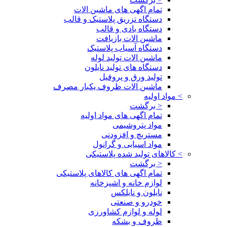
تمام اگهی های ماشین الات
دستگاه تزریق پلاستیک و قالب
دستگاه بادی و قالب
ماشین الات بازیافت
دستگاه آسیاب پلاستیک
ماشین الات تولید لوله
دستگاه های تولید نایلون
تولید ورق و پروفیل
ماشین الات ظروف یکبار مصرف
>
مواد اولیه
< برگشت
تمام اگهی های مواد اولیه
مواد پتروشیمی
مستربچ و افزودنی
مواد اسیابی و گرانول
>
کالاهای تولید شده پلاستیکی
< برگشت
تمام اگهی های کالاهای پلاستیکی
لوازم خانه و اشپزخانه
نایلون و نایلکس
خودرو و صنعتی
لوله و لوازم کشاورزی
ظروف و بشکه