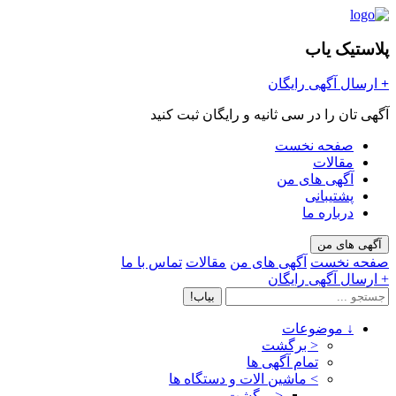
پلاستیک یاب
+
ارسال آگهی رایگان
آگهی تان را در سی ثانیه و رایگان ثبت کنید
صفحه نخست
مقالات
آگهی های من
پشتیبانی
درباره ما
آگهی های من
صفحه نخست
آگهی های من
مقالات
تماس با ما
+ ارسال آگهی رایگان
بیاب!
↓
موضوعات
< برگشت
تمام آگهی ها
>
ماشین الات و دستگاه ها
< برگشت