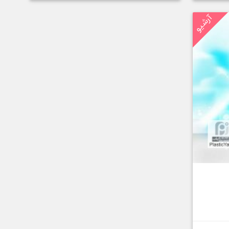
آرشیو