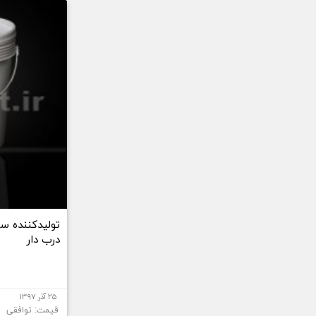
درب دار
۲۵ آذر ۱۳۹۷
قیمت: توافقی