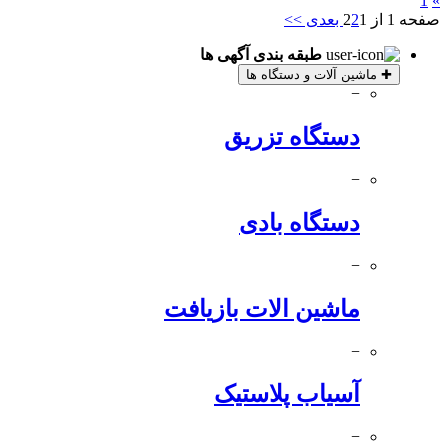
1
»
صفحه 1 از 2
1
2
بعدی >>
طبقه بندی آگهی ها
✚
ماشین آلات و دستگاه ها
−
دستگاه تزریق
−
دستگاه بادی
−
ماشین الات بازیافت
−
آسیاب پلاستیک
−