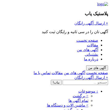
پلاستیک یاب
+
ارسال آگهی رایگان
آگهی تان را در سی ثانیه و رایگان ثبت کنید
صفحه نخست
مقالات
آگهی های من
پشتیبانی
درباره ما
آگهی های من
صفحه نخست
آگهی های من
مقالات
تماس با ما
+ ارسال آگهی رایگان
بیاب!
↓
موضوعات
< برگشت
تمام آگهی ها
>
ماشین الات و دستگاه ها
< برگشت