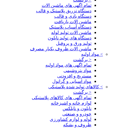
تمام اگهی های ماشین الات
دستگاه تزریق پلاستیک و قالب
دستگاه بادی و قالب
ماشین الات بازیافت
دستگاه آسیاب پلاستیک
ماشین الات تولید لوله
دستگاه های تولید نایلون
تولید ورق و پروفیل
ماشین الات ظروف یکبار مصرف
>
مواد اولیه
< برگشت
تمام اگهی های مواد اولیه
مواد پتروشیمی
مستربچ و افزودنی
مواد اسیابی و گرانول
>
کالاهای تولید شده پلاستیکی
< برگشت
تمام اگهی های کالاهای پلاستیکی
لوازم خانه و اشپزخانه
نایلون و نایلکس
خودرو و صنعتی
لوله و لوازم کشاورزی
ظروف و بشکه