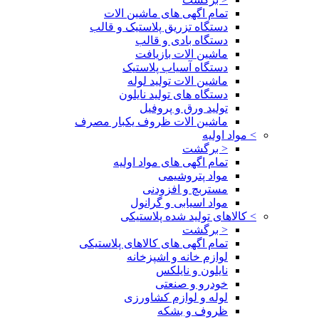
تمام اگهی های ماشین الات
دستگاه تزریق پلاستیک و قالب
دستگاه بادی و قالب
ماشین الات بازیافت
دستگاه آسیاب پلاستیک
ماشین الات تولید لوله
دستگاه های تولید نایلون
تولید ورق و پروفیل
ماشین الات ظروف یکبار مصرف
>
مواد اولیه
< برگشت
تمام اگهی های مواد اولیه
مواد پتروشیمی
مستربچ و افزودنی
مواد اسیابی و گرانول
>
کالاهای تولید شده پلاستیکی
< برگشت
تمام اگهی های کالاهای پلاستیکی
لوازم خانه و اشپزخانه
نایلون و نایلکس
خودرو و صنعتی
لوله و لوازم کشاورزی
ظروف و بشکه