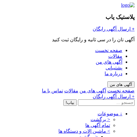
پلاستیک یاب
+
ارسال آگهی رایگان
آگهی تان را در سی ثانیه و رایگان ثبت کنید
صفحه نخست
مقالات
آگهی های من
پشتیبانی
درباره ما
آگهی های من
صفحه نخست
آگهی های من
مقالات
تماس با ما
+ ارسال آگهی رایگان
بیاب!
↓
موضوعات
< برگشت
تمام آگهی ها
>
ماشین الات و دستگاه ها
< برگشت