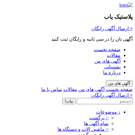
پلاستیک یاب
+
ارسال آگهی رایگان
آگهی تان را در سی ثانیه و رایگان ثبت کنید
صفحه نخست
مقالات
آگهی های من
پشتیبانی
درباره ما
آگهی های من
صفحه نخست
آگهی های من
مقالات
تماس با ما
+ ارسال آگهی رایگان
بیاب!
↓
موضوعات
< برگشت
تمام آگهی ها
>
ماشین الات و دستگاه ها
< برگشت