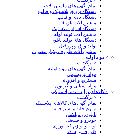
تمام اگهی های ماشین الات
دستگاه تزریق پلاستیک و قالب
دستگاه بادی و قالب
ماشین الات بازیافت
دستگاه آسیاب پلاستیک
ماشین الات تولید لوله
دستگاه های تولید نایلون
تولید ورق و پروفیل
ماشین الات ظروف یکبار مصرف
>
مواد اولیه
< برگشت
تمام اگهی های مواد اولیه
مواد پتروشیمی
مستربچ و افزودنی
مواد اسیابی و گرانول
>
کالاهای تولید شده پلاستیکی
< برگشت
تمام اگهی های کالاهای پلاستیکی
لوازم خانه و اشپزخانه
نایلون و نایلکس
خودرو و صنعتی
لوله و لوازم کشاورزی
ظروف و بشکه