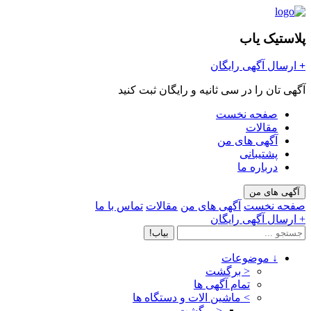
پلاستیک یاب
+
ارسال آگهی رایگان
آگهی تان را در سی ثانیه و رایگان ثبت کنید
صفحه نخست
مقالات
آگهی های من
پشتیبانی
درباره ما
آگهی های من
صفحه نخست
آگهی های من
مقالات
تماس با ما
+ ارسال آگهی رایگان
بیاب!
↓
موضوعات
< برگشت
تمام آگهی ها
>
ماشین الات و دستگاه ها
< برگشت