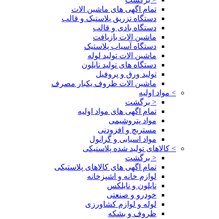
تمام اگهی های ماشین الات
دستگاه تزریق پلاستیک و قالب
دستگاه بادی و قالب
ماشین الات بازیافت
دستگاه آسیاب پلاستیک
ماشین الات تولید لوله
دستگاه های تولید نایلون
تولید ورق و پروفیل
ماشین الات ظروف یکبار مصرف
>
مواد اولیه
< برگشت
تمام اگهی های مواد اولیه
مواد پتروشیمی
مستربچ و افزودنی
مواد اسیابی و گرانول
>
کالاهای تولید شده پلاستیکی
< برگشت
تمام اگهی های کالاهای پلاستیکی
لوازم خانه و اشپزخانه
نایلون و نایلکس
خودرو و صنعتی
لوله و لوازم کشاورزی
ظروف و بشکه