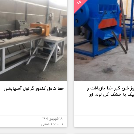
وژ شن گیر خط بازیافت و
خط کامل کندور گرانول آسیابشور
ک با خشک کن لوله ای
۱۸ شهریور ۱۴۰۱
قیمت: توافقی