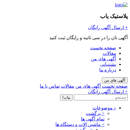
پلاستیک یاب
+
ارسال آگهی رایگان
آگهی تان را در سی ثانیه و رایگان ثبت کنید
صفحه نخست
مقالات
آگهی های من
پشتیبانی
درباره ما
آگهی های من
صفحه نخست
آگهی های من
مقالات
تماس با ما
+ ارسال آگهی رایگان
بیاب!
↓
موضوعات
< برگشت
تمام آگهی ها
>
ماشین الات و دستگاه ها
< برگشت