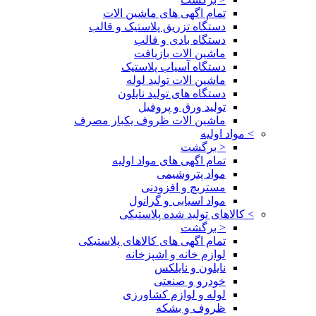
تمام اگهی های ماشین الات
دستگاه تزریق پلاستیک و قالب
دستگاه بادی و قالب
ماشین الات بازیافت
دستگاه آسیاب پلاستیک
ماشین الات تولید لوله
دستگاه های تولید نایلون
تولید ورق و پروفیل
ماشین الات ظروف یکبار مصرف
>
مواد اولیه
< برگشت
تمام اگهی های مواد اولیه
مواد پتروشیمی
مستربچ و افزودنی
مواد اسیابی و گرانول
>
کالاهای تولید شده پلاستیکی
< برگشت
تمام اگهی های کالاهای پلاستیکی
لوازم خانه و اشپزخانه
نایلون و نایلکس
خودرو و صنعتی
لوله و لوازم کشاورزی
ظروف و بشکه