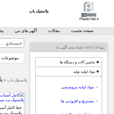
پلاستیک یاب
صفحه نخست
مقالات
آگهی های من
پشت
طبقه بندی آگهی ها
موضوعات
✚
ماشین آلات و دستگاه ها
✚
مواد اولیه تولید
با
پلاستیک یاب
»
مواد اولیه پتروشیمی
−
مستربچ و افزودنی ها
−
خط کامل آسیا
پلاستیک پت سب