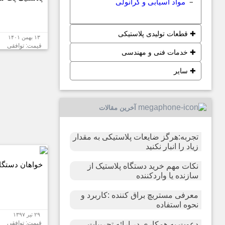
مواد آسیابی و گرانولی
−
✚
قطعات تولیدی پلاستیکی
۱۳ بهمن ۱۴۰۱
قیمت: توافقی
✚
خدمات فنی و مهندسی
✚
سایر
آخرین مقالات
تجربه:هرگز ضایعات پلاستیکی به مقدار
زیاد را انبار نکنید
خواهان دستگاه
نکات مهم خرید دستگاه پلاستیک از
سازنده یا واردکننده
معرفی مستربچ براق کننده :کاربرد و
نحوه استفاده
۲۹ تیر ۱۳۹۷
قیمت: توافقی
دعوت به همکاری در ارائه تجربیات