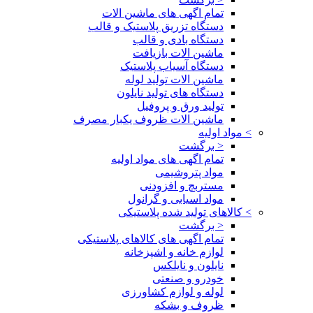
تمام اگهی های ماشین الات
دستگاه تزریق پلاستیک و قالب
دستگاه بادی و قالب
ماشین الات بازیافت
دستگاه آسیاب پلاستیک
ماشین الات تولید لوله
دستگاه های تولید نایلون
تولید ورق و پروفیل
ماشین الات ظروف یکبار مصرف
>
مواد اولیه
< برگشت
تمام اگهی های مواد اولیه
مواد پتروشیمی
مستربچ و افزودنی
مواد اسیابی و گرانول
>
کالاهای تولید شده پلاستیکی
< برگشت
تمام اگهی های کالاهای پلاستیکی
لوازم خانه و اشپزخانه
نایلون و نایلکس
خودرو و صنعتی
لوله و لوازم کشاورزی
ظروف و بشکه