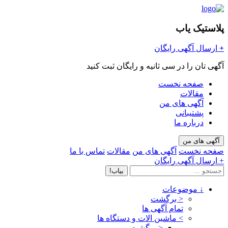
پلاستیک یاب
+
ارسال آگهی رایگان
آگهی تان را در سی ثانیه و رایگان ثبت کنید
صفحه نخست
مقالات
آگهی های من
پشتیبانی
درباره ما
آگهی های من
صفحه نخست
آگهی های من
مقالات
تماس با ما
+ ارسال آگهی رایگان
بیاب!
↓
موضوعات
< برگشت
تمام آگهی ها
>
ماشین الات و دستگاه ها
< برگشت