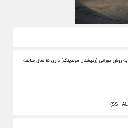
شرک دوران فیدار مهام طراح و تولید کننده خط تولید مخازن حجیم پلی اتیلین به روش دورانی (رتیشنال مولدینگ) داری ۱۵ سال سابقه