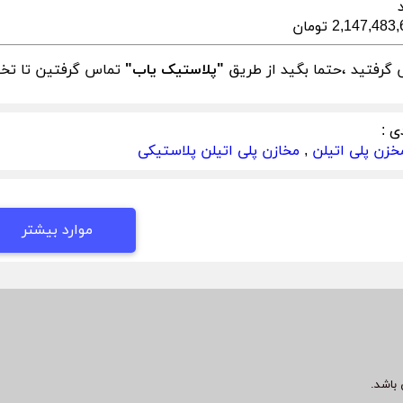
2,147,48 تومان
گرفتید ،حتما بگید از طریق
"پلاستیک یاب"
تماس گرفتین تا تخفی
ی :
خزن پلی اتیلن
,
مخازن پلی اتیلن پلاستیکی
موارد بیشتر
باشد.