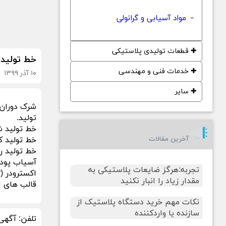
مواد آسیابی و گرانولی
−
✚
قطعات تولیدی پلاستیکی
خط تولید
✚
خدمات فنی و مهندسی
۱۰ آذر ۱۳۹۹
✚
سایر
تولید.
خط تولید شاتل (onal Molding
آخرین مقالات
خط تولید کاروزل (nal Molding
خط تولید راک اند رو
آسیاب پودر (er Pulverizer
تجربه:هرگز ضایعات پلاستیکی به
اکسترودر (Extruder)
مقدار زیاد را انبار نکنید
قالب های استیل ،
نکات مهم خرید دستگاه پلاستیک از
سازنده یا واردکننده
تلفن:
آگهی