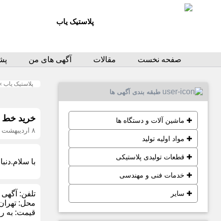
پلاستیک یاب
صفحه نخست
مقالات
آگهی های من
پشت
پلاستیک یاب
»
طبقه بندی آگهی ها
خرید خط ت
✚
ماشین آلات و دستگاه ها
۸ اردیبهشت ۱۴۰۳
✚
مواد اولیه تولید
✚
قطعات تولیدی پلاستیکی
با سلام.دنبال یه خط تولید گرانول s
✚
خدمات فنی و مهندسی
✚
سایر
تلفن:
آگهی 
محل:
تهران
قیمت:
به ر