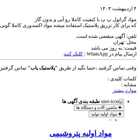
۴ اردیبهشت ۱۴۰۳
مواد گرانول پ پ با کیفیت کاملا رو آبی و بدون گاز
که برای کار تزریق پلاستیک استفاده میشه مواد اکسدوری کاملا گونی
تلفن:
آگهی منقضی شده است.
محل:
تهران
قیمت:
به روز می باشد
ارسال پیام در WhatsApp :
کلیک کنید
وقتی تماس گرفتید ،حتما بگید از طریق
"پلاستیک یاب"
تماس گرفتین 
کلمات کلیدی :
مشابه :
موارد بیشتر
طبقه بندی آگهی ها
✚
ماشین آلات و دستگاه ها
✚
مواد اولیه تولید
−
مواد اولیه پتروشیمی