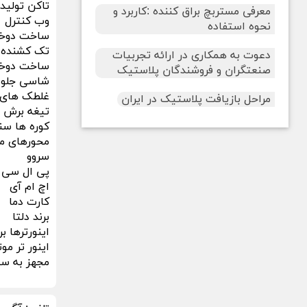
تاکن تولید
معرفی مستربچ براق کننده :کاربرد و
وب کنترل
نحوه استفاده
ساخت دوخت
تک کشنده ت
دعوت به همکاری در ارائه تجربیات
ساخت دوخت 
صنعتگران و فروشندگان پلاستیک
شاسی جلو 
غلطک های لاستیکی از ج
مراحل بازیافت پلاستیک در ایران
تیغه برش و 
کوره ها س
محورهای محرک دستگا
سروو
پی ال سی
اچ ام آی
کارت دما
برند دلتا
اینورترها ب
اینور تر مو
مجهز به سیس