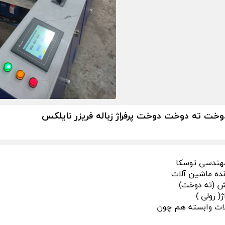
خت ته دوخت دوخت پرفراژ زباله فریزر نایلکس
مهندسی توسکا
نده ماشین آلات
ش (ته دوخت)
( رولی )
لات وابسته هم چون