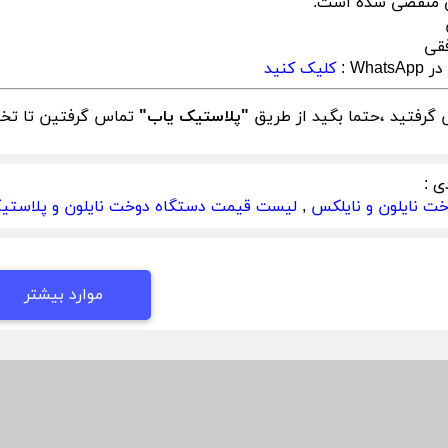
 منقضی شده است.
فقی
What :
کلیک کنید
گرفتید ،حتما بگید از طریق
"پلاستیک یاب"
تماس گرفتین تا تخفی
ی :
ت نایلون و نایلکس
,
لیست قیمت دستگاه دوخت نایلون و پلاستی
موارد بیشتر