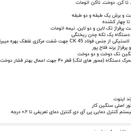
. تا کن. دوخت. تاکن اتومات
 و برش یک طبقه و دو طبقه
ا چهار کشنده
پرفراژ تک لاین و دو لاین. نیمه اتومات
دستگاه یک تکه چدن ریختگی
نس فولاد CK 45 جهت شفت مرکزی غلطک بهره میبرند
پرفراژ برند فلاح پور
نگین تک دوخت و دو دوخت
ه (محور های لنگ) قطر ۴۰ جهت اعمال بهتر فشار دوخت و تیغه
رند اینوت
تور اصلی سنگین کار
تم کنترل دمایی پی آی دی کنترل دمای تعریفی تا ۰.۲ درجه