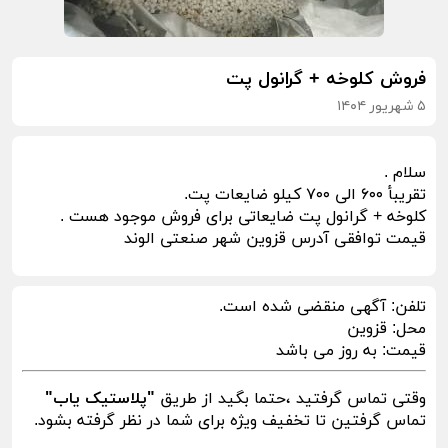
فروش کلوخه + گرانول پت
۵ شهریور ۱۴۰۴
سلام .
تقریبأ ۶۰۰ الی ۷۰۰ کیلو ضایعات پت.
کلوخه + گرانول پت ضایعاتی برای فروش موجود هست .
قیمت توافقی آدرس قزوین شهر صنعتی الوند
تلفن:
آگهی منقضی شده است.
محل:
قزوین
قیمت:
به روز می باشد
وقتی تماس گرفتید ،حتما بگید از طریق
"پلاستیک یاب"
تماس گرفتین تا تخفیف ویژه برای شما در نظر گرفته بشود.