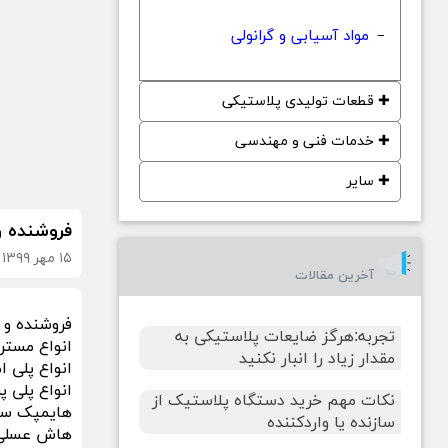
مواد آسیابی و گرانولی
−
✚
قطعات تولیدی پلاستیکی
✚
خدمات فنی و مهندسی
✚
سایر
فروشنده و
۱۵ مهر ۱۳۹۹
آخرین مقالات
فروشنده و ت
تجربه:هرگز ضایعات پلاستیکی به
انواع مستر
مقدار زیاد را انبار نکنید
انواع پلی امید (الترامید) PA پل
انواع پلی پروپیلن (PP) ساده – 
نکات مهم خرید دستگاه پلاستیک از
هایمپک سف
سازنده یا واردکننده
هاش عسلی 