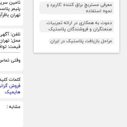
تامین سریع
معرفی مستربچ براق کننده :کاربرد و
پلیمر پلاس
نحوه استفاده
تهران باقرآ
دعوت به همکاری در ارائه تجربیات
صنعتگران و فروشندگان پلاستیک
تلفن:
آگهی
محل:
تهران
مراحل بازیافت پلاستیک در ایران
قیمت:
توا
وقتی تماس 
کلمات کلید
فروش گرانو
هایمپک
مشابه :