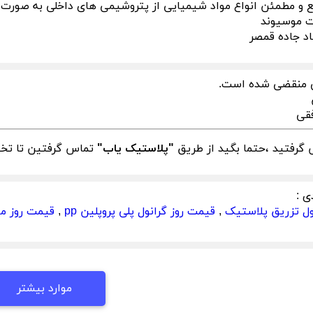
 و مطمئن انواع مواد شیمیایی از پتروشیمی های داخلی به صورت با
ت موسیوند
باد جاده قمصر
 منقضی شده است.
فقی
گرفتید ،حتما بگید از طریق
"پلاستیک یاب"
تماس گرفتین تا تخفی
ی :
ل تزریق پلاستیک
,
قیمت روز گرانول پلی پروپلین pp
,
قیمت روز مو
موارد بیشتر