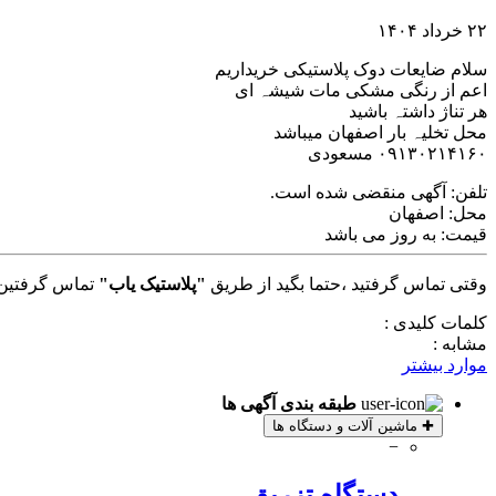
۲۲ خرداد ۱۴۰۴
سلام ضایعات دوک پلاستیکی خریداریم
اعم از رنگی مشکی مات شیشہ ای
ھر تناژ داشتہ باشید
محل تخلیہ بار اصفھان میباشد
۰۹۱۳۰۲۱۴۱۶۰ مسعودی
تلفن:
آگهی منقضی شده است.
محل:
اصفهان
قیمت:
به روز می باشد
وقتی تماس گرفتید ،حتما بگید از طریق
"پلاستیک یاب"
تماس گرفتین 
کلمات کلیدی :
مشابه :
موارد بیشتر
طبقه بندی آگهی ها
✚
ماشین آلات و دستگاه ها
−
دستگاه تزریق