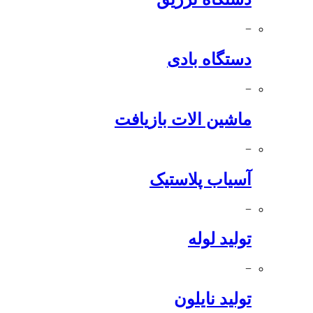
−
دستگاه بادی
−
ماشین الات بازیافت
−
آسیاب پلاستیک
−
تولید لوله
−
تولید نایلون