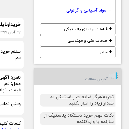
مواد آسیابی و گرانولی
−
خریدارنای
✚
قطعات تولیدی پلاستیکی
۲۶ آبان ۱۳۹۹
✚
خدمات فنی و مهندسی
سلام خریدا
✚
سایر
قم
تلفن:
آگهی
آخرین مقالات
محل:
قم
قیمت:
توا
تجربه:هرگز ضایعات پلاستیکی به
مقدار زیاد را انبار نکنید
وقتی تماس 
نکات مهم خرید دستگاه پلاستیک از
سازنده یا واردکننده
کلمات کلید