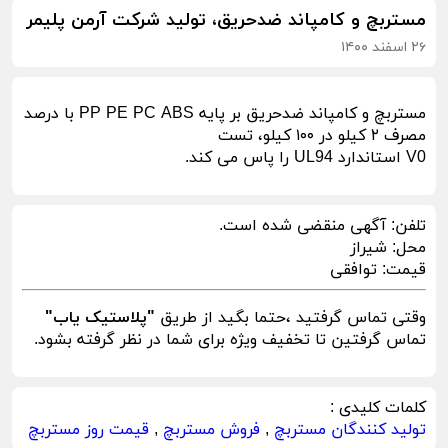
مستربچ و کامپاند ضدحریق، تولید شرکت آرمن پلیمر
۲۶ اسفند ۱۴۰۰
مستربچ و کامپاند ضدحریق بر پایه PP PE PC ABS با درصد
مصرف ۲ کیلو در ۱۰۰ کیلو، تست
تلفن:
آگهی منقضی شده است.
محل:
شیراز
قیمت:
توافقی
وقتی تماس گرفتید ،حتما بگید از طریق
"پلاستیک یاب"
تماس گرفتین تا تخفیف ویژه برای شما در نظر گرفته بشود.
کلمات کلیدی :
تولید کنندگان مستربچ
,
فروش مستربچ
,
قیمت روز مستربچ