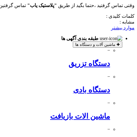
وقتی تماس گرفتید ،حتما بگید از طریق
"پلاستیک یاب"
تماس گرفتین 
کلمات کلیدی :
مشابه :
موارد بیشتر
طبقه بندی آگهی ها
✚
ماشین آلات و دستگاه ها
−
دستگاه تزریق
−
دستگاه بادی
−
ماشین الات بازیافت
−