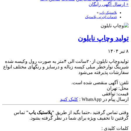
+ ارسال آگهی رایگان
پلاستیک یاب
»
خدمات اجرتی پلاستیک
تولید وچاپ نایلون
۸ تیر ۱۴۰۴
تولیدوچاپ نایلون از۲۰سانت الی ۴متر به صورت رول وکیسه شده
شیرینگ نوارخطر مبلی کیسه زباله و درسایز و رنگهای مختلف انواع
سفارشات پذیرفته می‌شود
تلفن:
آگهی منقضی شده است.
محل:
تهران
قیمت:
توافقی
ارسال پیام در WhatsApp :
کلیک کنید
وقتی تماس گرفتید ،حتما بگید از طریق
"پلاستیک یاب"
تماس
گرفتین تا تخفیف ویژه برای شما در نظر گرفته بشود.
کلمات کلیدی :