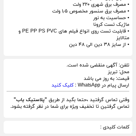
• مصرف برق شهری ۲۲۰ ولت
• مصرف برق سنسور مخصوص ۱٫۵ ولت
• حساسیت به نور
ماژیک تست کرونا
• قابلیت تست روی انواع فیلم های PE PP PS PVC و
متالایز
• از سایز ۳۸ دین الی ۴۸ دین
تلفن:
آگهی منقضی شده است.
محل:
تبریز
قیمت:
به روز می باشد
ارسال پیام در WhatsApp :
کلیک کنید
وقتی تماس گرفتید ،حتما بگید از طریق
"پلاستیک یاب"
تماس گرفتین تا تخفیف ویژه برای شما در نظر گرفته بشود.
کلمات کلیدی :