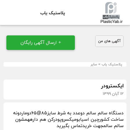
پلاستیک یاب
آگهی های من
+ ارسال آگهی رایگان
پلاستیک یاب
»
سایر
ایکسترودر
۱۲ آبان ۱۳۹۹
دستگاه سالم سالم دوعدد به شرط سایز۸۵@۶۵دوماردونه
ساخت کشورچین اسیابومیکسروپودرکن هم دارههمشون
سالم سالمجهت خریدتماس بگیرید