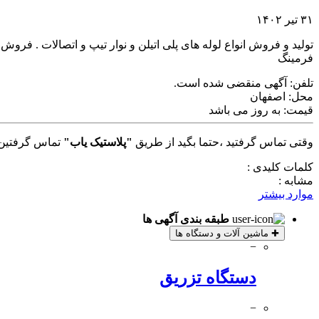
۳۱ تیر ۱۴۰۲
تولید و فروش انواع لوله های پلی اتیلن و نوار تیپ و اتصالات . فر
فرمینگ
تلفن:
آگهی منقضی شده است.
محل:
اصفهان
قیمت:
به روز می باشد
وقتی تماس گرفتید ،حتما بگید از طریق
"پلاستیک یاب"
تماس گرفتین 
کلمات کلیدی :
مشابه :
موارد بیشتر
طبقه بندی آگهی ها
✚
ماشین آلات و دستگاه ها
−
دستگاه تزریق
−