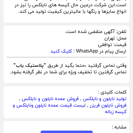
است.این شرکت درعین حال کیسه های نایلکس را نیز در
انواع سایزها و رنگها با عالیترین کیفیت تولید می کند.
تلفن:
آگهی منقضی شده است.
محل:
تهران
قیمت:
توافقی
ارسال پیام در WhatsApp :
کلیک کنید
وقتی تماس گرفتید ،حتما بگید از طریق
"پلاستیک یاب"
تماس گرفتین تا تخفیف ویژه برای شما در نظر گرفته بشود.
کلمات کلیدی :
تولید نایلون و نایلکس
,
فروش عمده نایلون و نایلکس
,
فروش نایلون فریزر
,
لیست قیمت عمده نایلون ونایلکس و
کیسه زباله
مشابه :