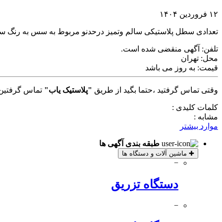
۱۲ فروردین ۱۴۰۴
تعدادی سطل پلاستیکی سالم وتمیز درحدنو مربوط به سس به رنگ س
تلفن:
آگهی منقضی شده است.
محل:
تهران
قیمت:
به روز می باشد
وقتی تماس گرفتید ،حتما بگید از طریق
"پلاستیک یاب"
تماس گرفتین 
کلمات کلیدی :
مشابه :
موارد بیشتر
طبقه بندی آگهی ها
✚
ماشین آلات و دستگاه ها
−
دستگاه تزریق
−