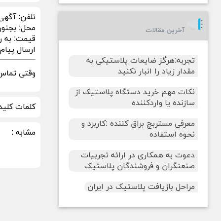
تلفن:
آگهی
محل:
بجنور
آخرین مقالات
قیمت:
به ر
ارسال پیام در sApp
تجربه:هرگز ضایعات پلاستیکی به
مقدار زیاد را انبار نکنید
وقتی تماس 
نکات مهم خرید دستگاه پلاستیک از
سازنده یا واردکننده
کلمات کلید
معرفی مستربچ براق کننده :کاربرد و
مشابه :
نحوه استفاده
دعوت به همکاری در ارائه تجربیات
صنعتگران و فروشندگان پلاستیک
مراحل بازیافت پلاستیک در ایران