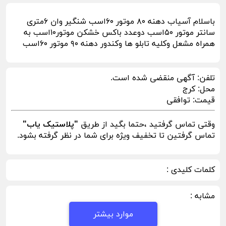
باسلام آسیاب دهنه ۸۰ موتور ۶۰اسب شنگیر وان ۶متری
سانتر موتور ۵۰اسب دوعدد باکس خشکن موتور۱۰اسب به
همراه مشعل وکلیه تابلو ها وکندور دهنه ۹۰ موتور ۶۰اسب
تلفن:
آگهی منقضی شده است.
محل:
کرج
قیمت:
توافقی
وقتی تماس گرفتید ،حتما بگید از طریق
"پلاستیک یاب"
تماس گرفتین تا تخفیف ویژه برای شما در نظر گرفته بشود.
کلمات کلیدی :
مشابه :
موارد بیشتر