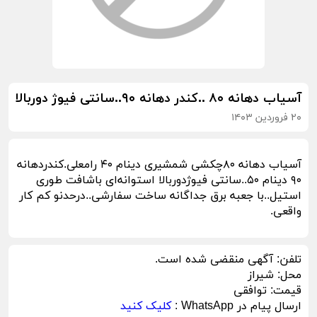
آسیاب دهانه ۸۰ ..کندر دهانه ۹۰..سانتی فیوژ دوربالا
۲۰ فروردین ۱۴۰۳
آسیاب دهانه ۸۰چکشی شمشیری دینام ۴۰ رامعلی.کندردهانه
۹۰ دینام ۵۰..سانتی فیوژدوربالا استوانه‌ای باشافت طوری
استیل..با جعبه برق جداگانه ساخت سفارشی..درحدنو کم کار
واقعی.
تلفن:
آگهی منقضی شده است.
محل:
شیراز
قیمت:
توافقی
ارسال پیام در WhatsApp :
کلیک کنید