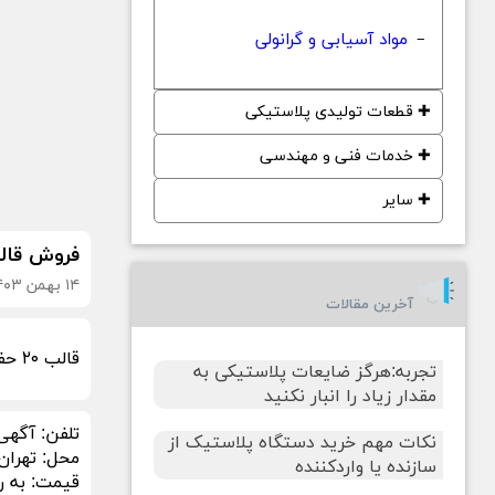
مواد آسیابی و گرانولی
−
✚
قطعات تولیدی پلاستیکی
✚
خدمات فنی و مهندسی
✚
سایر
فروش قال
۱۴ بهمن ۱۴۰۳
آخرین مقالات
قالب ۲۰ حفره و وزن قاشق ۲.۵ گرم میباشد.قالب نیتراته و پولیش شده و آماده تولید میباشد.در ضمن فیلم تست قالب هم موجود هست
تجربه:هرگز ضایعات پلاستیکی به
مقدار زیاد را انبار نکنید
تلفن:
آگهی
نکات مهم خرید دستگاه پلاستیک از
محل:
تهران
سازنده یا واردکننده
قیمت:
به ر