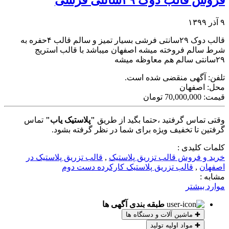
فروش قالب دوک ۲۹سانتی فرشی
۹ آذر ۱۳۹۹
قالب دوک ۲۹سانتی فرشی بسیار تمیز و سالم قالب ۴حفره به
شرط سالم فروخته میشه اصفهان میباشد با قالب استریج
۲۹سانتی سالم هم معاوظه میشه
تلفن:
آگهی منقضی شده است.
محل:
اصفهان
قیمت:
70,000,000 تومان
وقتی تماس گرفتید ،حتما بگید از طریق
"پلاستیک یاب"
تماس
گرفتین تا تخفیف ویژه برای شما در نظر گرفته بشود.
کلمات کلیدی :
خرید و فروش قالب تزریق پلاستیک
,
قالب تزریق پلاستیک در
اصفهان
,
قالب تزریق پلاستیک کارکرده دست دوم
مشابه :
موارد بیشتر
طبقه بندی آگهی ها
✚
ماشین آلات و دستگاه ها
✚
مواد اولیه تولید