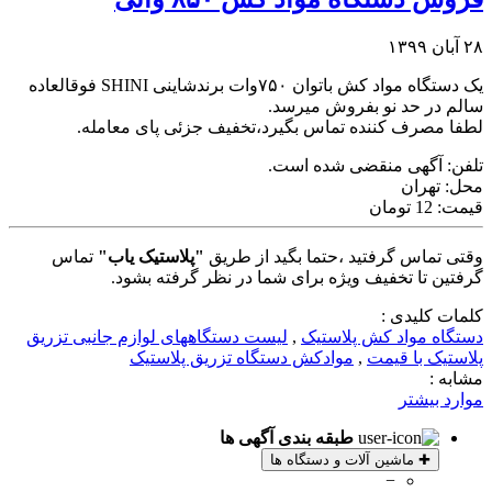
۲۸ آبان ۱۳۹۹
یک دستگاه مواد کش باتوان ۷۵۰وات برندشاینی SHINI فوقالعاده
سالم در حد نو بفروش میرسد.
لطفا مصرف کننده تماس بگیرد،تخفیف جزئی پای معامله.
تلفن:
آگهی منقضی شده است.
محل:
تهران
قیمت:
12 تومان
وقتی تماس گرفتید ،حتما بگید از طریق
"پلاستیک یاب"
تماس
گرفتین تا تخفیف ویژه برای شما در نظر گرفته بشود.
کلمات کلیدی :
دستگاه مواد کش پلاستیک
,
لیست دستگاههای لوازم جانبی تزریق
پلاستیک با قیمت
,
موادکش دستگاه تزریق پلاستیک
مشابه :
موارد بیشتر
طبقه بندی آگهی ها
✚
ماشین آلات و دستگاه ها
−