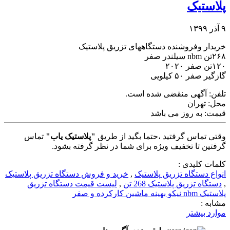
پلاستیک
۹ آذر ۱۳۹۹
خریدار وفروشنده دستگاههای تزریق پلاستیک
۲۶۸تن nbm سیلندر صفر
۱۲۰تن صفر ۲۰۲۰
گازگیر صفر ۵۰ کیلویی
تلفن:
آگهی منقضی شده است.
محل:
تهران
قیمت:
به روز می باشد
وقتی تماس گرفتید ،حتما بگید از طریق
"پلاستیک یاب"
تماس
گرفتین تا تخفیف ویژه برای شما در نظر گرفته بشود.
کلمات کلیدی :
انواع دستگاه تزریق پلاستیک
,
خرید و فروش دستگاه تزریق پلاستیک
,
دستگاه تزریق پلاستیک 268 تن
,
لیست قیمت دستگاه تزریق
پلاستیک nbm نیکو بهینه ماشین کارکرده و صفر
مشابه :
موارد بیشتر