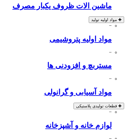
ماشین الات ظروف یکبار مصرف
✚
مواد اولیه تولید
−
مواد اولیه پتروشیمی
−
مستربچ و افزودنی ها
−
مواد آسیابی و گرانولی
✚
قطعات تولیدی پلاستیکی
−
لوازم خانه و آشپزخانه
−