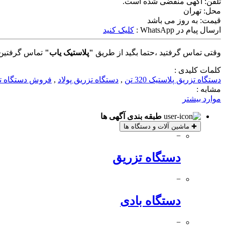
تلفن:
آگهی منقضی شده است.
محل:
تهران
قیمت:
به روز می باشد
ارسال پیام در WhatsApp :
کلیک کنید
وقتی تماس گرفتید ،حتما بگید از طریق
"پلاستیک یاب"
تماس گرفتین 
کلمات کلیدی :
دستگاه تزریق پلاستیک 320 تن
,
دستگاه تزریق پولاد
,
فروش دستگاه تز
مشابه :
موارد بیشتر
طبقه بندی آگهی ها
✚
ماشین آلات و دستگاه ها
−
دستگاه تزریق
−
دستگاه بادی
−