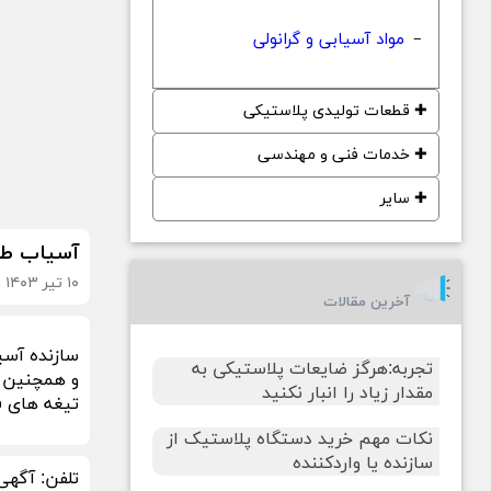
مواد آسیابی و گرانولی
−
✚
قطعات تولیدی پلاستیکی
✚
خدمات فنی و مهندسی
✚
سایر
آسیاب طرح چینی دها
۱۰ تیر ۱۴۰۳
آخرین مقالات
تجربه:هرگز ضایعات پلاستیکی به
و همچنین ucfc به انتخاب شما ، لنگر سنگین و دوطرفه ، توری اسان باز شو و قابلیت تعویض ، دارای محفظه چرخدار برای بار آسیا
مقدار زیاد را انبار نکنید
تیغه های فولادی MO40 و SPK موتور مس
نکات مهم خرید دستگاه پلاستیک از
سازنده یا واردکننده
تلفن:
آگهی