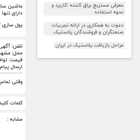
معرفی مستربچ براق کننده :کاربرد و
ماشین سازی وی
نحوه استفاده
دارای تنها
پول سازی ک
دعوت به همکاری در ارائه تجربیات
صنعتگران و فروشندگان پلاستیک
مراحل بازیافت پلاستیک در ایران
تلفن:
آگهی
محل:
مشهد
قیمت:
توا
ارسال پیام در sApp
وقتی تماس 
کلمات کلید
مشابه :