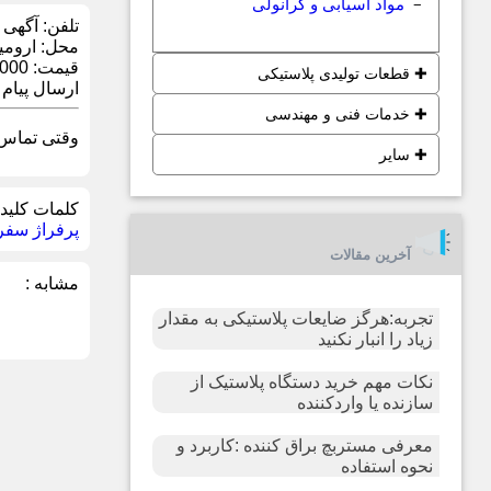
مواد آسیابی و گرانولی
−
تلفن:
آگهی 
محل:
ارومی
قیمت:
00,000
✚
قطعات تولیدی پلاستیکی
ارسال پیام در tsApp
✚
خدمات فنی و مهندسی
وقتی تماس گ
✚
سایر
کلمات کلیدی
پرفراژ سفر
آخرین مقالات
مشابه :
تجربه:هرگز ضایعات پلاستیکی به مقدار
زیاد را انبار نکنید
نکات مهم خرید دستگاه پلاستیک از
سازنده یا واردکننده
معرفی مستربچ براق کننده :کاربرد و
نحوه استفاده